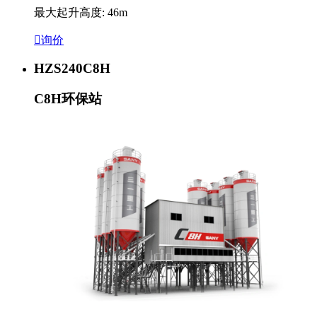
最大起升高度: 46m

询价
HZS240C8H
C8H环保站