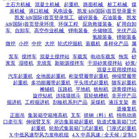
土石方机械
混凝土机械
起重机
路面机械
桩工机械
煤
炭机械
港口机械
风电设备
凯发·k8(国际)首页登录重卡
凯发·k8(国际)首页登录筑工
破碎装备
石油装备
凯发
·k8(国际)首页登录环境
环保工程
应急救援装备
矿用自卸
车
自卸车
高空作业机械
锂电装备
仓储物流
光伏产品
氢能装备
锂能装备
微挖
小挖
中挖
大挖
轮式挖掘机
装载机
多样化产品
属
具
泵车
搅拌车
混凝土搅拌站
车载泵
电动车载泵
拖泵
砂
浆泵
湿喷机
充填泵
新能源搅拌车
干混砂浆搅拌站
砂浆/
混凝土双用搅拌站
汽车起重机
全地面起重机
桁架臂履带起重机
伸缩臂履带
起重机
多功能履带起重机
平头塔式起重机
随车起重机
摊铺机
压路机
平地机
铣刨机
沥青搅拌站
旋挖钻机
连续墙抓斗
双轮铣槽机
非开挖产品
掘进机
工程掘进机
刮板机系列产品
采煤机
液压支架
巷
道修复机
正面吊
集装箱空箱堆高机
叉车
抓钢（料）机
纯电动港
口牵引车
伸缩臂叉车
岸边集装箱起重机
轨道式集装箱门式
起重机
轮胎式集装箱门式起重机
门座式起重机
4.X 中高风速 / 全天候 / 定制
3.X 中低风速型风力发电机组