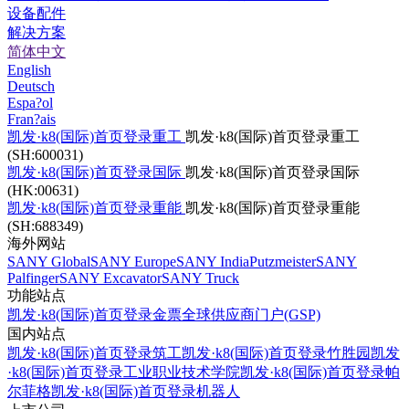
设备配件
解决方案
简体中文
English
Deutsch
Espa?ol
Fran?ais
凯发·k8(国际)首页登录重工
凯发·k8(国际)首页登录重工
(SH:600031)
凯发·k8(国际)首页登录国际
凯发·k8(国际)首页登录国际
(HK:00631)
凯发·k8(国际)首页登录重能
凯发·k8(国际)首页登录重能
(SH:688349)
海外网站
SANY Global
SANY Europe
SANY India
Putzmeister
SANY
Palfinger
SANY Excavator
SANY Truck
功能站点
凯发·k8(国际)首页登录金票
全球供应商门户(GSP)
国内站点
凯发·k8(国际)首页登录筑工
凯发·k8(国际)首页登录竹胜园
凯发
·k8(国际)首页登录工业职业技术学院
凯发·k8(国际)首页登录帕
尔菲格
凯发·k8(国际)首页登录机器人