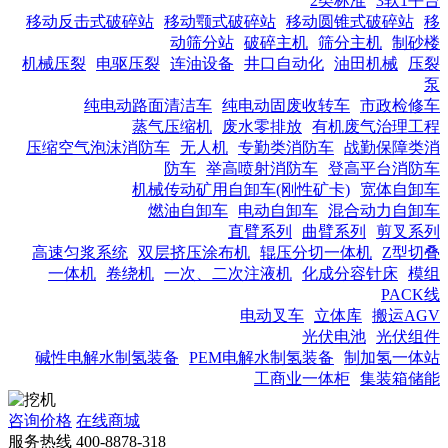
2类标准
3软1平台
移动反击式破碎站
移动颚式破碎站
移动圆锥式破碎站
移
动筛分站
破碎主机
筛分主机
制砂楼
机械压裂
电驱压裂
连油设备
井口自动化
油田机械
压裂
泵
纯电动路面清洁车
纯电动固废收转车
市政检修车
蒸气压缩机
废水零排放
有机废气治理工程
压缩空气泡沫消防车
无人机
专勤类消防车
战勤保障类消
防车
举高喷射消防车
登高平台消防车
机械传动矿用自卸车(刚性矿卡)
宽体自卸车
燃油自卸车
电动自卸车
混合动力自卸车
直臂系列
曲臂系列
剪叉系列
高速匀浆系统
双层挤压涂布机
辊压分切一体机
Z型切叠
一体机
卷绕机
一次、二次注液机
化成分容针床
模组
PACK线
电动叉车
立体库
搬运AGV
光伏电池
光伏组件
碱性电解水制氢装备
PEM电解水制氢装备
制加氢一体站
工商业一体柜
集装箱储能
咨询价格
在线商城
服务热线
400-8878-318